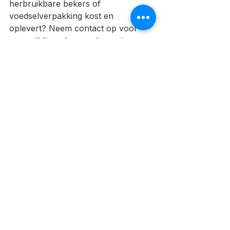
herbruikbare bekers of 
voedselverpakking kost en 
oplevert? Neem contact op voor 
een vrijblijvend gesprek — wij 
brengen in kaart wat voor uw 
situatie verplicht is en wat de 
snelste, goedkoopste weg naar 
naleving is.
Bronnen (geraadpleegd 2026-07-
29): KVK, Rijksoverheid, Inspectie 
Leefomgeving en Transport (ILT), 
Europese Commissie 
(environment.ec.europa.eu), EUR-
Lex Verordening (EU) 2025/40.