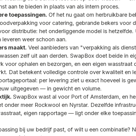
t aan te bieden in plaats van als intern proces.
re toepassingen.
 Of het nu gaat om herbruikbare be
foodverpakking voor catering, gebrande bekers voor 
voor distributie: het onderliggende model is hetzelfde. U
n leveren weer schoon aan.
rs maakt.
 Veel aanbieders van "verpakking als diens
t wassen zelf uit aan derden. SwapBox doet beide in ei
 voor ophalen en bezorgen, en een eigen wasstraat d
 Dat betekent volledige controle over kwaliteit en lev
ortageportaal: per levering ziet u exact hoeveel is ge
euw uitgegeven — in gewicht en volume.
tijk.
 SwapBox wast al voor Port of Amsterdam, en he
 onder meer Rockwool en Nyrstar. Dezelfde infrastru
sstraat, eigen rapportage — ligt onder elke toepassin
passing bij uw bedrijf past, of wilt u een combinatie?