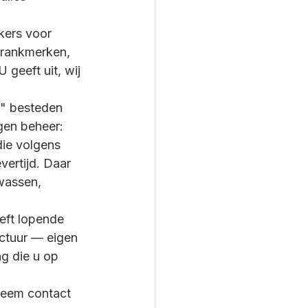
kers voor 
drankmerken, 
 geeft uit, wij 
t" besteden 
gen beheer: 
ie volgens 
ertijd. Daar 
wassen, 
eft lopende 
ctuur — eigen 
g die u op 
 Neem contact 