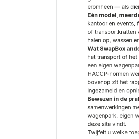
eromheen — als diens
Eén model, meerde
kantoor en events, 
of transportkratten 
halen op, wassen e
Wat SwapBox ande
het transport of he
een eigen wagenpark
HACCP-normen werkt.
bovenop zit het rapp
ingezameld en opni
Bewezen in de prak
samenwerkingen met
wagenpark, eigen wa
deze site vindt.
Twijfelt u welke toe