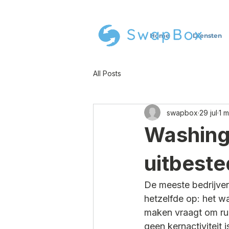
Home
Diensten
All Posts
swapbox
29 jul
1 
Washing
uitbeste
De meeste bedrijven
hetzelfde op: het w
maken vraagt om rui
geen kernactiviteit 